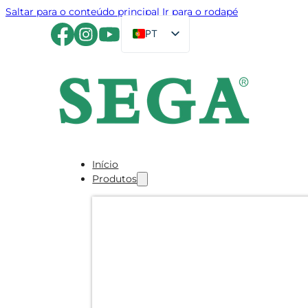
Saltar para o conteúdo principal
Ir para o rodapé
PT
EN
FR
DE
RU
ES
Início
JA
Produtos