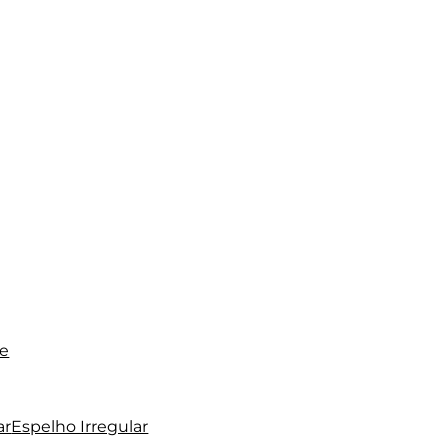
te
ar
Espelho Irregular