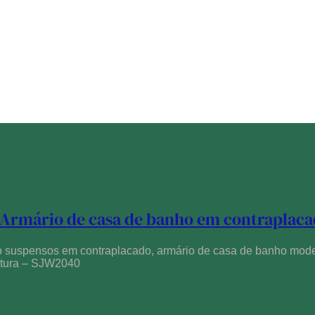
Armário de casa de banho em contraplac
o suspensos em contraplacado, armário de casa de banho mod
intura – SJW2040