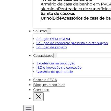
Armário de casa de banho em PVC
alumínio
Penteadeira de superfície 
Sanita de cócoras
Urinol
Bidé
Acessórios de casa de b
Solução
Solução OEM e ODM
Solução de comércio grossista e distribuição
Solução de projeto
Capacidade
Excelência na produção
I&D e inovação na conceção
Garantia de qualidade
Sobre a SEGA
Blogues e notícias
Contacto