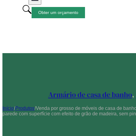
Obter um orçamento
Armário de casa de banho
,
Início
/
Produtos
/
Venda por grosso de móveis de casa de banh
parede com superfície com efeito de grão de madeira, sem p