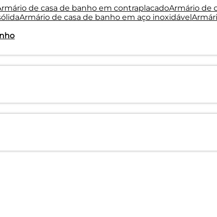
Armário de casa de banho em contraplacado
Armário de
sólida
Armário de casa de banho em aço inoxidável
Armár
anho