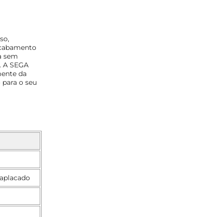
so,
acabamento
a sem
. A SEGA
mente da
 para o seu
aplacado