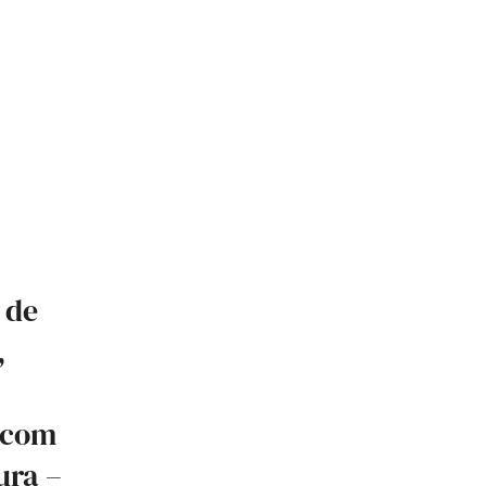
 de
,
 com
ura –