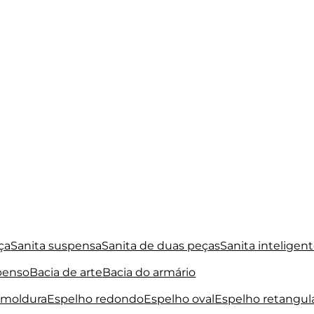
ça
Sanita suspensa
Sanita de duas peças
Sanita inteligen
penso
Bacia de arte
Bacia do armário
 moldura
Espelho redondo
Espelho oval
Espelho retangul