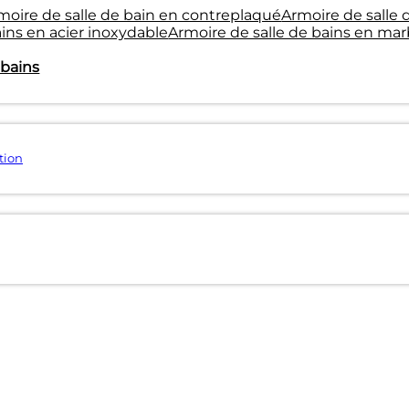
moire de salle de bain en contreplaqué
Armoire de salle
ains en acier inoxydable
Armoire de salle de bains en mar
 bains
tion