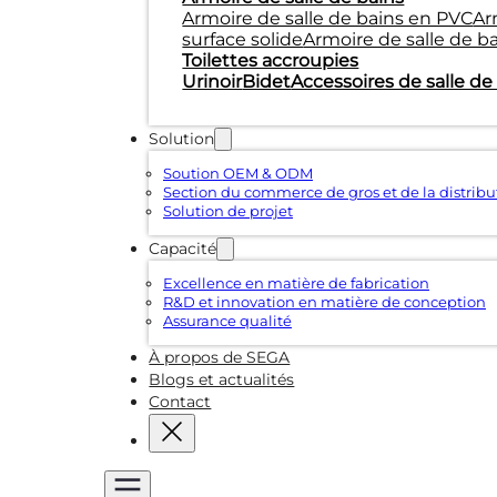
Armoire de salle de bains en PVC
Ar
surface solide
Armoire de salle de b
Toilettes accroupies
Urinoir
Bidet
Accessoires de salle de
Solution
Soution OEM & ODM
Section du commerce de gros et de la distribu
Solution de projet
Capacité
Excellence en matière de fabrication
R&D et innovation en matière de conception
Assurance qualité
À propos de SEGA
Blogs et actualités
Contact