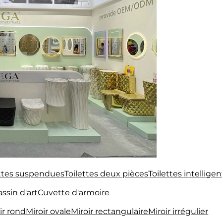
ettes suspendues
Toilettes deux pièces
Toilettes intellige
ssin d'art
Cuvette d'armoire
ir rond
Miroir ovale
Miroir rectangulaire
Miroir irrégulier