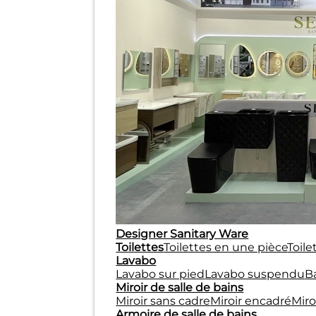
Designer Sanitary Ware
Toilettes
Toilettes en une pièce
Toil
Lavabo
Lavabo sur pied
Lavabo suspendu
Ba
Miroir de salle de bains
Miroir sans cadre
Miroir encadré
Miro
Armoire de salle de bains