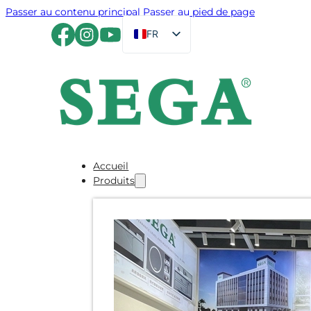
Passer au contenu principal
Passer au pied de page
FR
EN
DE
RU
ES
PT
Accueil
JA
Produits