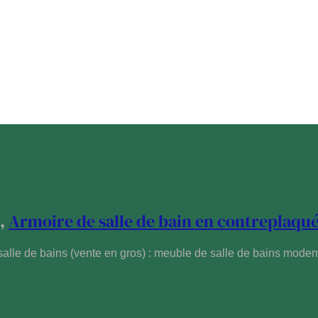
s
,
Armoire de salle de bain en contreplaqu
salle de bains (vente en gros) : meuble de salle de bains mode