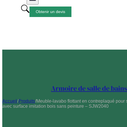
Obtenir un devis
Armoire de salle de bain
Accueil
/
Produits
/
Meuble-lavabo flottant en contreplaqué pour 
avec surface imitation bois sans peinture – SJW2040