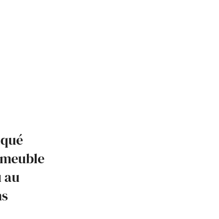
aqué
: meuble
u au
ns