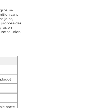
gros, se
nition sans
s joint,
 propose des
gros en
 une solution
eplaqué
ble porte