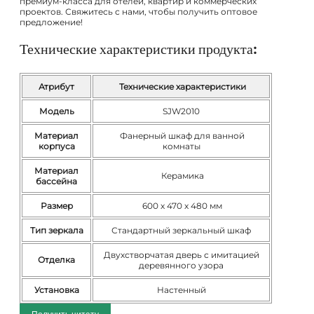
премиум-класса для отелей, квартир и коммерческих
проектов. Свяжитесь с нами, чтобы получить оптовое
предложение!
Технические характеристики продукта:
Атрибут
Технические характеристики
Модель
SJW2010
Материал
Фанерный шкаф для ванной
корпуса
комнаты
Материал
Керамика
бассейна
Размер
600 x 470 x 480 мм
Тип зеркала
Стандартный зеркальный шкаф
Двухстворчатая дверь с имитацией
Отделка
деревянного узора
Установка
Настенный