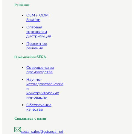
Решение
OEM и ODM
Soution
Оптовая
торговля и
дистрибуция
Проектное
решение
О компании SEGA
Совершенство
производства
Научно-
исследовательские
и
конструкторские
инновации
Обеспечение
качества
Свяжитесь с нами
sega_sales@gdsega.net