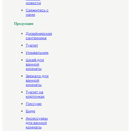
новости
Свяжитесь с
нами
Продукция
Дизайнерская
сантехника
Туалет
Умывальник
Шкаф для
ванной
комнаты
Зеркало для
ванной
комнаты
Туалет на
корточках
Писсуар
Биде
Аксессуары
для ванной
комнаты