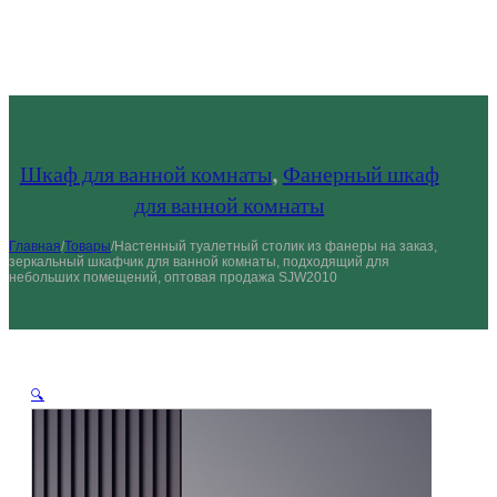
Шкаф для ванной комнаты
,
Фанерный шкаф
для ванной комнаты
Главная
/
Товары
/
Настенный туалетный столик из фанеры на заказ,
зеркальный шкафчик для ванной комнаты, подходящий для
небольших помещений, оптовая продажа SJW2010
🔍