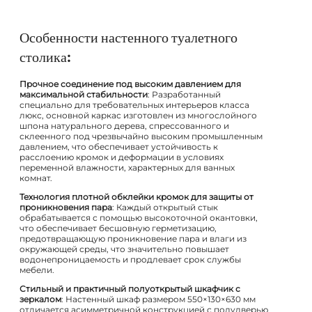
Особенности настенного туалетного
столика:
Прочное соединение под высоким давлением для
максимальной стабильности
: Разработанный
специально для требовательных интерьеров класса
люкс, основной каркас изготовлен из многослойного
шпона натурального дерева, спрессованного и
склеенного под чрезвычайно высоким промышленным
давлением, что обеспечивает устойчивость к
расслоению кромок и деформации в условиях
переменной влажности, характерных для ванных
комнат.
Технология плотной обклейки кромок для защиты от
проникновения пара
: Каждый открытый стык
обрабатывается с помощью высокоточной окантовки,
что обеспечивает бесшовную герметизацию,
предотвращающую проникновение пара и влаги из
окружающей среды, что значительно повышает
водонепроницаемость и продлевает срок службы
мебели.
Стильный и практичный полуоткрытый шкафчик с
зеркалом
: Настенный шкаф размером 550×130×630 мм
отличается асимметричной конструкцией с полудверью