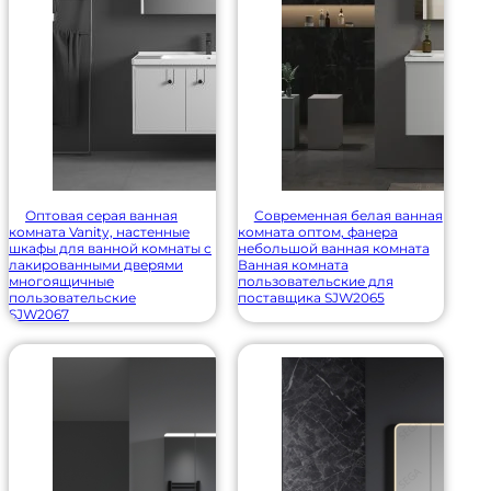
Оптовая серая ванная
Современная белая ванная
комната Vanity, настенные
комната оптом, фанера
шкафы для ванной комнаты с
небольшой ванная комната
лакированными дверями
Ванная комната
многоящичные
пользовательские для
пользовательские
поставщика SJW2065
SJW2067