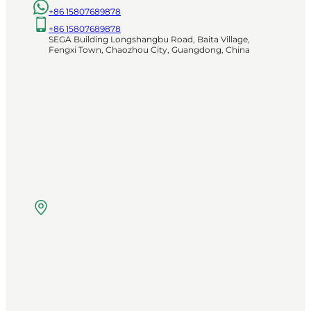
+86 15807689878
+86 15807689878
SEGA Building Longshangbu Road, Baita Village,
Fengxi Town, Chaozhou City, Guangdong, China