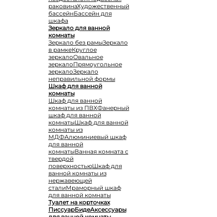
раковина
Художественный
бассейн
Бассейн для
шкафа
Зеркало для ванной
комнаты
Зеркало без рамы
Зеркало
в рамке
Круглое
зеркало
Овальное
зеркало
Прямоугольное
зеркало
Зеркало
неправильной формы
Шкаф для ванной
комнаты
Шкаф для ванной
комнаты из ПВХ
Фанерный
шкаф для ванной
комнаты
Шкаф для ванной
комнаты из
МДФ
Алюминиевый шкаф
для ванной
комнаты
Ванная комната с
твердой
поверхностью
Шкаф для
ванной комнаты из
нержавеющей
стали
Мраморный шкаф
для ванной комнаты
Туалет на корточках
Писсуар
Биде
Аксессуары
для ванной комнаты