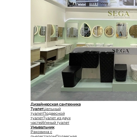
Дизайнерская сантехника
Туалет
Цельный
туалет
Подвесной
туалет
Туалет из двух
частей
Умный туалет
Умывальник
Раковина с
пьедесталом
Подвесная