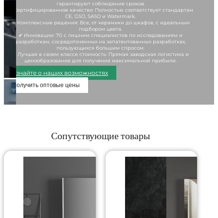
гарантируют соблюдение сроков.
✔ Сертифицированное качество: Полностью соответствует стандартам
CE, GSO, SASO и Watermark.
✔ Комплексные решения: Все, от керамики до шкафов, с идеальным
подбором цвета.
✔ Инновации: 70 с лишним специалистов по исследованиям и
разработкам, сосредоточенных на запатентованных разработках,
пользующихся большим спросом.
✔ Лучшая в своем классе стоимость: Прямая заводская логистика и
ценообразование для получения максимальной прибыли.
Узнайте о наших возможностях
Получить оптовые цены
Сопутствующие товары