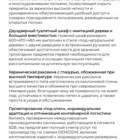
и многоуровневыми полками, позволяющей скрыть
предметы за зеркалом высокой четкости и
одновременно обеспечивающей удобный доступ к
товарам повседневного пользования, размещенным на
открытых полках.
Двухдверный туалетный шкаф с имитацией дерева и
большой вместимостью
: Нижний шкаф размером
600×470×480 мм выполнен в стиле «под натуральное
дерево» с двумя дверцами и встроенными ручками; он
обеспечивает достаточно места для хранения
громоздких предметов первой необходимости для
ванной комнаты и оснащен прочными петлями,
рассчитанными на длительную эксплуатацию.
Керамическая раковина с глазурью, обожженная при
высокой температуре
: Керамическая раковина
встраиваемого типа изготовлена из каолиновой глины
высшего качества и обожжена при сверхвысоких
температурах, благодаря чему её поверхность не имеет
пор, устойчива к появлению пятен и царапин, а также
проста в уходе и обслуживании.
Проектирование «под ключ», индивидуальная
адаптация и оптимизация контейнерной логистики
:
Являясь проверенным международным
производителем сантехники, работающим в сегменте
B2B, мы предлагаем полный спектр услуг по
производству по схемам OEM/ODM, включая
изготовление изделий с индивидуальными размерами,