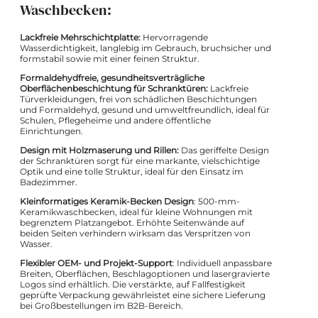
Waschbecken:
Lackfreie Mehrschichtplatte:
Hervorragende
Wasserdichtigkeit, langlebig im Gebrauch, bruchsicher und
formstabil sowie mit einer feinen Struktur.
Formaldehydfreie, gesundheitsverträgliche
Oberflächenbeschichtung für Schranktüren:
Lackfreie
Türverkleidungen, frei von schädlichen Beschichtungen
und Formaldehyd, gesund und umweltfreundlich, ideal für
Schulen, Pflegeheime und andere öffentliche
Einrichtungen.
Design mit Holzmaserung und Rillen:
Das geriffelte Design
der Schranktüren sorgt für eine markante, vielschichtige
Optik und eine tolle Struktur, ideal für den Einsatz im
Badezimmer.
Kleinformatiges Keramik-Becken Design
: 500-mm-
Keramikwaschbecken, ideal für kleine Wohnungen mit
begrenztem Platzangebot. Erhöhte Seitenwände auf
beiden Seiten verhindern wirksam das Verspritzen von
Wasser.
Flexibler OEM- und Projekt-Support
: Individuell anpassbare
Breiten, Oberflächen, Beschlagoptionen und lasergravierte
Logos sind erhältlich. Die verstärkte, auf Fallfestigkeit
geprüfte Verpackung gewährleistet eine sichere Lieferung
bei Großbestellungen im B2B-Bereich.