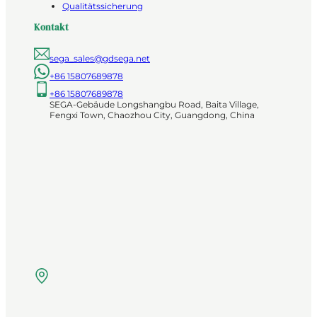
Qualitätssicherung
Kontakt
sega_sales@gdsega.net
+86 15807689878
+86 15807689878
SEGA-Gebäude Longshangbu Road, Baita Village,
Fengxi Town, Chaozhou City, Guangdong, China