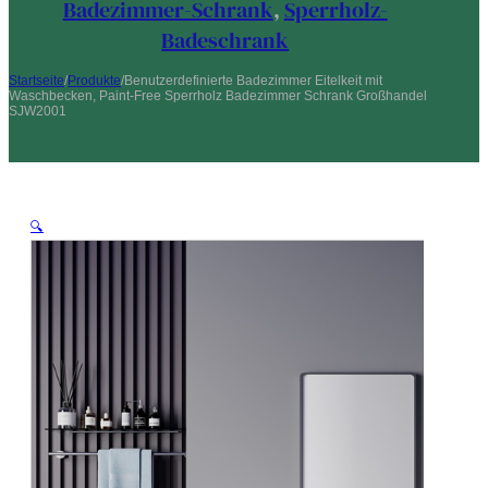
Badezimmer-Schrank
,
Sperrholz-
Badeschrank
Startseite
/
Produkte
/
Benutzerdefinierte Badezimmer Eitelkeit mit
Waschbecken, Paint-Free Sperrholz Badezimmer Schrank Großhandel
SJW2001
🔍