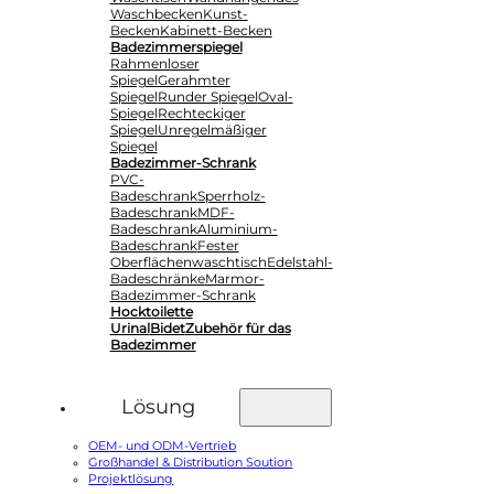
Waschbecken
Kunst-
Becken
Kabinett-Becken
Badezimmerspiegel
Rahmenloser
Spiegel
Gerahmter
Spiegel
Runder Spiegel
Oval-
Spiegel
Rechteckiger
Spiegel
Unregelmäßiger
Spiegel
Badezimmer-Schrank
PVC-
Badeschrank
Sperrholz-
Badeschrank
MDF-
Badeschrank
Aluminium-
Badeschrank
Fester
Oberflächenwaschtisch
Edelstahl-
Badeschränke
Marmor-
Badezimmer-Schrank
Hocktoilette
Urinal
Bidet
Zubehör für das
Badezimmer
Lösung
OEM- und ODM-Vertrieb
Großhandel & Distribution Soution
Projektlösung