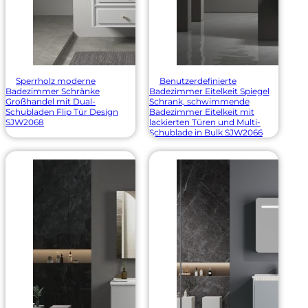
Sperrholz moderne
Benutzerdefinierte
Badezimmer Schränke
Badezimmer Eitelkeit Spiegel
Großhandel mit Dual-
Schrank, schwimmende
Schubladen Flip Tür Design
Badezimmer Eitelkeit mit
SJW2068
lackierten Türen und Multi-
Schublade in Bulk SJW2066