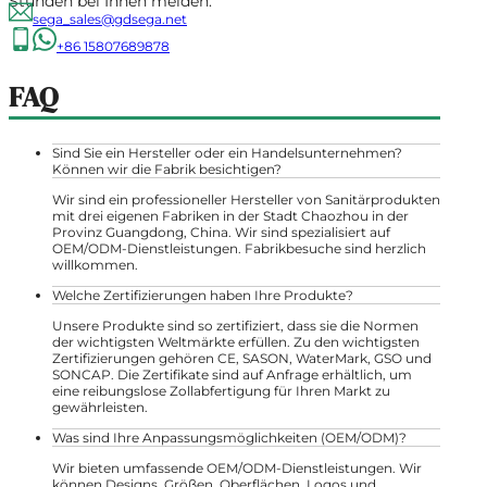
Stunden bei Ihnen melden.
sega_sales@gdsega.net
+86 15807689878
FAQ
Sind Sie ein Hersteller oder ein Handelsunternehmen?
Können wir die Fabrik besichtigen?
Wir sind ein professioneller Hersteller von Sanitärprodukten
mit drei eigenen Fabriken in der Stadt Chaozhou in der
Provinz Guangdong, China. Wir sind spezialisiert auf
OEM/ODM-Dienstleistungen. Fabrikbesuche sind herzlich
willkommen.
Welche Zertifizierungen haben Ihre Produkte?
Unsere Produkte sind so zertifiziert, dass sie die Normen
der wichtigsten Weltmärkte erfüllen. Zu den wichtigsten
Zertifizierungen gehören CE, SASON, WaterMark, GSO und
SONCAP. Die Zertifikate sind auf Anfrage erhältlich, um
eine reibungslose Zollabfertigung für Ihren Markt zu
gewährleisten.
Was sind Ihre Anpassungsmöglichkeiten (OEM/ODM)?
Wir bieten umfassende OEM/ODM-Dienstleistungen. Wir
können Designs, Größen, Oberflächen, Logos und