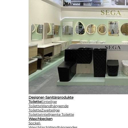
Designer-Sanitärprodukte
Toilette
Einteilige
Toilette
Wandhängende
Toilette
Zweiteilige
Toilette
Intelligente Toilette
Waschbecken
Sockel-
Waschtisch
Wandhängendes