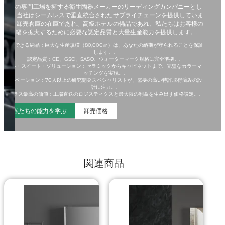
3つの専門工場を擁する衛生陶器メーカーのリーディングカンパニーとし
て、当社はシームレスで垂直統合されたサプライチェーンを提供していま
す。卸売倉庫の在庫であれ、高級ホテルの備品であれ、私たちはお客様の
利幅を拡大するために必要な認定品質と大量生産能力を提供します。.
信頼できる納品：巨大な生産規模（80,000㎡）は、あなたの納期が守られることを保証
します。.
認定品質：CE、GSO、SASO、ウォーターマーク規格に完全準拠。.
フル・スイート・ソリューション：セラミックからキャビネットまで、完璧なカラーマ
ッチングを実現。.
イノベーション：70人以上の研究開発スペシャリストが、需要の高い特許取得済みの設
計に注力。.
クラス最高の価値：工場直送のロジスティクスと最大限の利益を生み出す価格設定。.
私たちの能力を学ぶ
卸売価格
関連商品