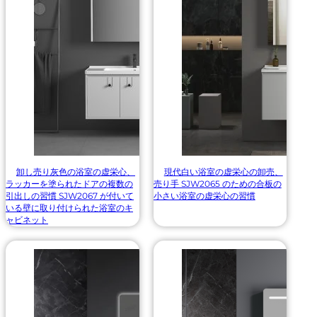
卸し売り灰色の浴室の虚栄心、
現代白い浴室の虚栄心の卸売、
ラッカーを塗られたドアの複数の
売り手 SJW2065 のための合板の
引出しの習慣 SJW2067 が付いて
小さい浴室の虚栄心の習慣
いる壁に取り付けられた浴室のキ
ャビネット