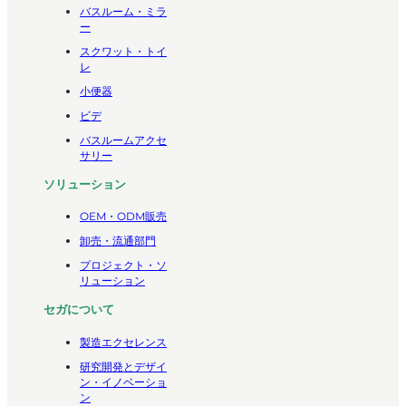
バスルーム・ミラ
ー
スクワット・トイ
レ
小便器
ビデ
バスルームアクセ
サリー
ソリューション
OEM・ODM販売
卸売・流通部門
プロジェクト・ソ
リューション
セガについて
製造エクセレンス
研究開発とデザイ
ン・イノベーショ
ン