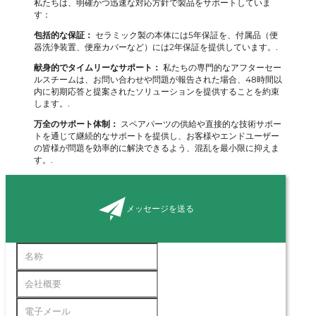
私たちは、明確かつ迅速な対応方針で製品をサポートしていま
す：
包括的な保証：
セラミック製の本体には5年保証を、付属品（便
器洗浄装置、便座カバーなど）には2年保証を提供しています。.
献身的でタイムリーなサポート：
私たちの専門的なアフターセー
ルスチームは、お問い合わせや問題が報告された場合、48時間以
内に初期応答と提案されたソリューションを提供することを約束
します。.
万全のサポート体制：
スペアパーツの供給や直接的な技術サポー
トを通じて継続的なサポートを提供し、お客様やエンドユーザー
の皆様が問題を効率的に解決できるよう、混乱を最小限に抑えま
す。.
メッセージを送る