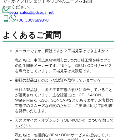
ですか？プロジェクトやOEMのニーズをお聞
かせください。.
sega_sales@gdsega.net
+86 15807689878
よくあるご質問
メーカーですか、商社ですか？工場見学はできますか？
私たちは、中国広東省潮州市に3つの自社工場を持つプロ
の衛生陶器メーカーです。我々は、OEM / ODMサービス
を専門としています。工場見学は大歓迎です。.
御社の製品はどのような認証を取得していますか？
当社の製品は、世界の主要市場の規格に適合していること
が証明されています。主な認証には、CE、SASON、
WaterMark、GSO、SONCAPなどがあります。お客様の
市場でのスムーズな通関のために、ご要望に応じて証明書
を発行いたします。.
カスタマイズ・オプション（OEM/ODM）について教えて
ください。
私たちは、包括的なOEM / ODMサービスを提供していま