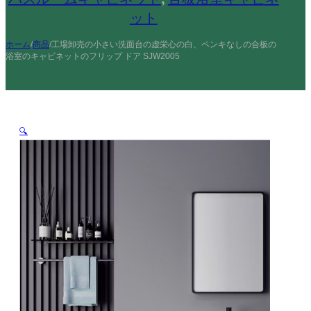
ット
ホーム
/
商品
/
工場卸売の小さい洗面台の虚栄心の白、ペンキなしの合板の
浴室のキャビネットのフリップ ドア SJW2005
🔍