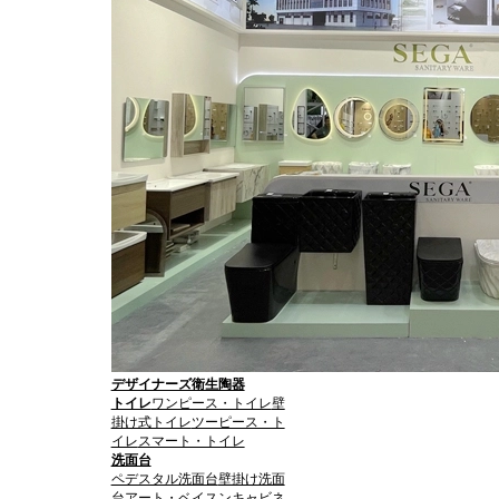
デザイナーズ衛生陶器
トイレ
ワンピース・トイレ
壁
掛け式トイレ
ツーピース・ト
イレ
スマート・トイレ
洗面台
ペデスタル洗面台
壁掛け洗面
台
アート・ベイスン
キャビネ