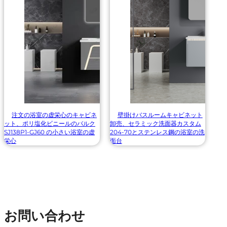
注文の浴室の虚栄心のキャビネ
壁掛けバスルームキャビネット
ット、ポリ塩化ビニールのバルク
卸売、セラミック洗面器カスタム
SJ138P1-GJ60 の小さい浴室の虚
204-70とステンレス鋼の浴室の洗
栄心
面台
お問い合わせ