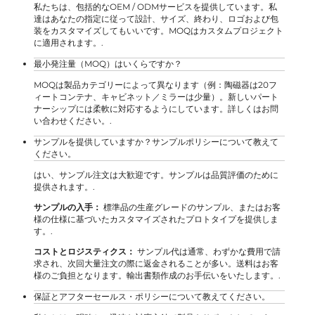
私たちは、包括的なOEM / ODMサービスを提供しています。私
達はあなたの指定に従って設計、サイズ、終わり、ロゴおよび包
装をカスタマイズしてもいいです。MOQはカスタムプロジェクト
に適用されます。.
最小発注量（MOQ）はいくらですか？
MOQは製品カテゴリーによって異なります（例：陶磁器は20フ
ィートコンテナ、キャビネット／ミラーは少量）。新しいパート
ナーシップには柔軟に対応するようにしています。詳しくはお問
い合わせください。.
サンプルを提供していますか？サンプルポリシーについて教えて
ください。
はい、サンプル注文は大歓迎です。サンプルは品質評価のために
提供されます。.
サンプルの入手：
標準品の生産グレードのサンプル、またはお客
様の仕様に基づいたカスタマイズされたプロトタイプを提供しま
す。.
コストとロジスティクス：
サンプル代は通常、わずかな費用で請
求され、次回大量注文の際に返金されることが多い。送料はお客
様のご負担となります。輸出書類作成のお手伝いをいたします。.
保証とアフターセールス・ポリシーについて教えてください。