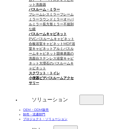
ット洗面器
バスルーム・ミラー
フレームレスミラー
フレーム
ミラー
ラウンドミラー
オーバ
ルミラー
長方形ミラー
不規則
な鏡
バスルームキャビネット
PVCバスルームキャビネット
合板浴室キャビネット
MDF浴
室キャビネット
アルミバスル
ームキャビネット
固体表面の
洗面台
ステンレス浴室キャビ
ネット
大理石のバスルームキ
ャビネット
スクワット・トイレ
小便器
ビデ
バスルームアクセ
サリー
ソリューション
OEM・ODM販売
卸売・流通部門
プロジェクト・ソリューション