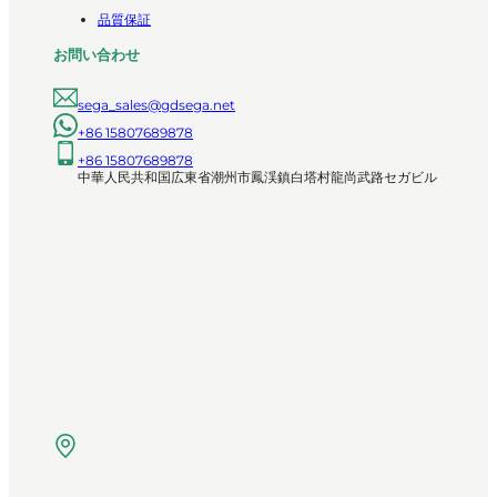
品質保証
お問い合わせ
sega_sales@gdsega.net
+86 15807689878
+86 15807689878
中華人民共和国広東省潮州市鳳渓鎮白塔村龍尚武路セガビル