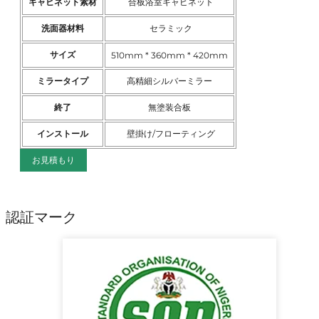
キャビネット素材
合板浴室キャビネット
洗面器材料
セラミック
サイズ
510mm * 360mm * 420mm
ミラータイプ
高精細シルバーミラー
終了
無塗装合板
インストール
壁掛け/フローティング
お見積もり
認証マーク