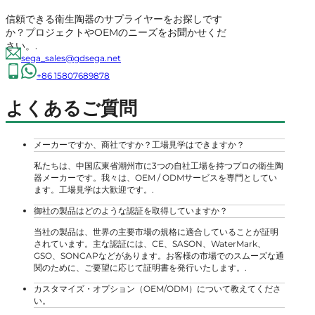
信頼できる衛生陶器のサプライヤーをお探しです
か？プロジェクトやOEMのニーズをお聞かせくだ
さい。.
sega_sales@gdsega.net
+86 15807689878
よくあるご質問
メーカーですか、商社ですか？工場見学はできますか？
私たちは、中国広東省潮州市に3つの自社工場を持つプロの衛生陶
器メーカーです。我々は、OEM / ODMサービスを専門としてい
ます。工場見学は大歓迎です。.
御社の製品はどのような認証を取得していますか？
当社の製品は、世界の主要市場の規格に適合していることが証明
されています。主な認証には、CE、SASON、WaterMark、
GSO、SONCAPなどがあります。お客様の市場でのスムーズな通
関のために、ご要望に応じて証明書を発行いたします。.
カスタマイズ・オプション（OEM/ODM）について教えてくださ
い。