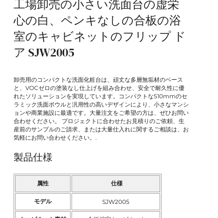
工場卸売の小さい洗面台の虚栄
心の白、ペンキなしの合板の浴
室のキャビネットのフリップ ド
ア SJW2005
卸売用のコンパクトな洗面化粧台は、頑丈な多層無垢材のベース
と、VOCゼロの塗装なし仕上げを組み合わせ、安全で耐久性に優
れたソリューションを実現しています。コンパクトな510mmのセ
ラミック洗面ボウルと汎用性の高いデザインにより、小さなマンシ
ョンや商業施設に最適です。大量注文をご希望の方は、ぜひお問い
合わせください。 プロジェクトに合わせたお見積りのご依頼、生
産前のサンプルのご請求、または大量仕入れに関するご相談は、お
気軽にお問い合わせください。.
製品仕様
属性
仕様
モデル
SJW2005