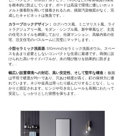
を根本的に防止しています。ボードは高温で環境に優しいホット
メルト接着剤を用いて接着されるため、残留汚染物質がなく、完
成したキャビネットは無臭です。.
カラーブロックデザイン：
ログハウス風、ミニマリスト風、ライ
トラグジュアリー風、モダン・シンプル風、新中華風など、主流
の住宅スタイルを網羅しており、分譲マンション、高級内装の住
宅、注文住宅のバスルームに完璧にマッチします。.
小型セラミック洗面器
: 510mmのセラミック洗面ボウル。スペー
スをあまり必要としないコンパクトな住居に最適です。両側に設
けられた高いサイドバフルが、水の飛び散りを効果的に防ぎま
す。.
幅広い設置環境への対応、高い安定性、そして堅牢な構造：
板面
は平坦で硬度が均一であり、穴あけ精度が高く、釘の保持力に優
れています。ネジや金具は滑ったり緩んだりすることなく、しっ
かりと固定されます。ヒンジや引き出しレールも長期にわたって
安定し、しっかりとした状態を保ちます。.